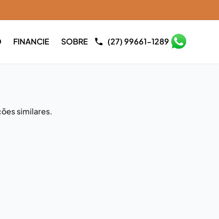
O
FINANCIE
SOBRE
(27) 99661-1289
ões similares.