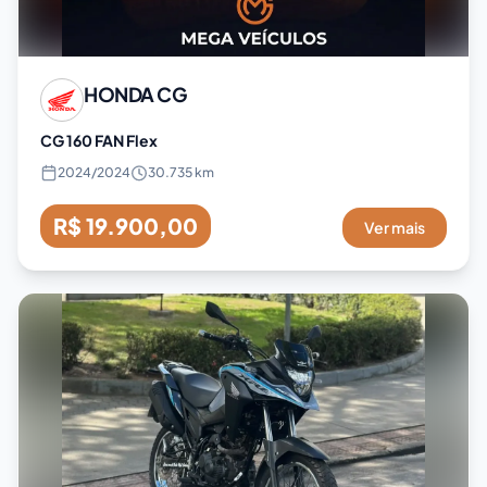
HONDA
CG
CG 160 FAN Flex
2024
/
2024
30.735 km
R$ 19.900,00
Ver mais