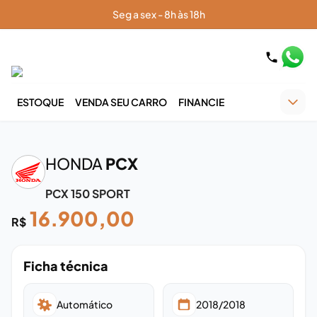
Seg a sex - 8h às 18h
ESTOQUE
VENDA SEU CARRO
FINANCIE
‹
›
HONDA
PCX
PCX 150 SPORT
16.900,00
R$
Ficha técnica
Automático
2018/2018