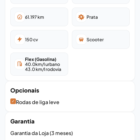
61.197
km
Prata
150
cv
Scooter
Flex (Gasolina)
40.0
km/l urbano
43.0
km/l rodovia
Opcionais
✓
Rodas de liga leve
Garantia
Garantia da Loja (3 meses)