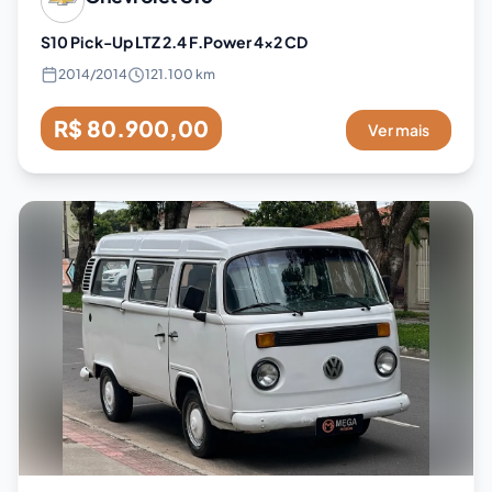
S10 Pick-Up LTZ 2.4 F.Power 4x2 CD
2014
/
2014
121.100 km
R$ 80.900,00
Ver mais