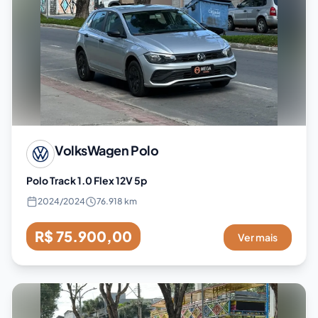
VolksWagen
Polo
Polo Track 1.0 Flex 12V 5p
2024
/
2024
76.918 km
R$ 75.900,00
Ver mais