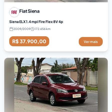
Fiat
Siena
Siena ELX 1.4 mpi Fire Flex 8V 4p
2009
/
2009
172.656 km
R$ 37.900,00
Ver mais