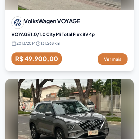
VolksWagen
VOYAGE
VOYAGE 1.0/1.0 City Mi Total Flex 8V 4p
2013
/
2014
131.268 km
R$ 49.900,00
Ver mais