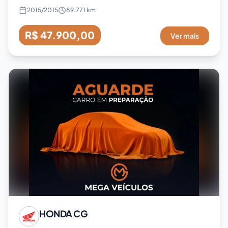
2015
/
2015
89.771 km
R$ 47.900,00
Ver mais
HONDA
CG