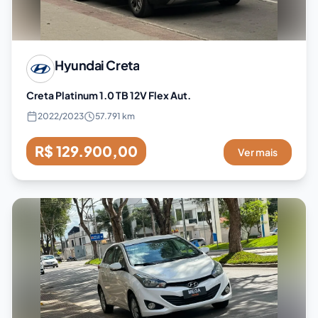
Hyundai
Creta
Creta Platinum 1.0 TB 12V Flex Aut.
2022
/
2023
57.791 km
R$ 129.900,00
Ver mais