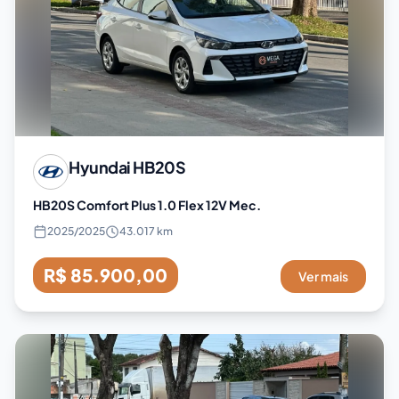
Hyundai
HB20S
HB20S Comfort Plus 1.0 Flex 12V Mec.
2025
/
2025
43.017 km
R$ 85.900,00
Ver mais