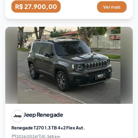
R$ 27.900,00
Ver mais
Jeep
Renegade
Renegade T270 1.3 TB 4x2 Flex Aut.
2024
/
2024
51.348 km