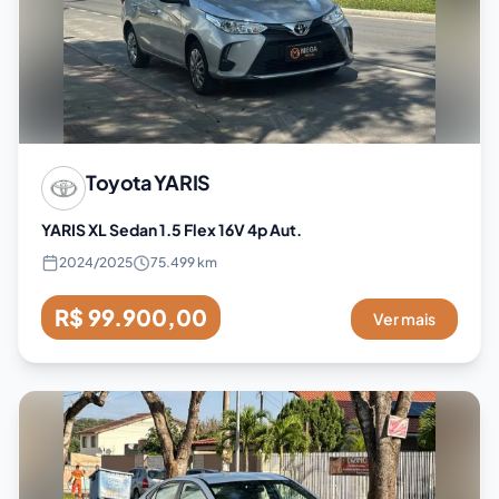
Toyota
YARIS
YARIS XL Sedan 1.5 Flex 16V 4p Aut.
2024
/
2025
75.499 km
R$ 99.900,00
Ver mais