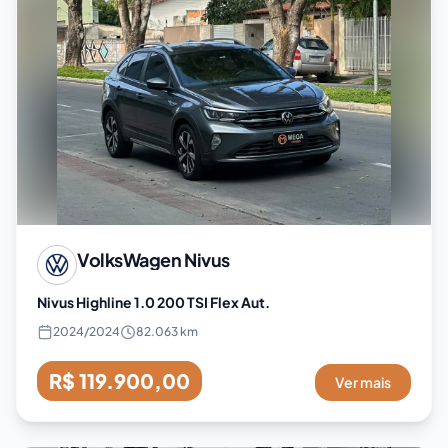
VolksWagen
Nivus
Nivus Highline 1.0 200 TSI Flex Aut.
2024
/
2024
82.063 km
R$ 119.900,00
Ver mais