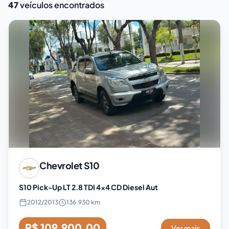
47
veículos encontrados
Chevrolet
S10
S10 Pick-Up LT 2.8 TDI 4x4 CD Diesel Aut
2012
/
2013
136.930 km
R$ 109.900,00
Ver mais