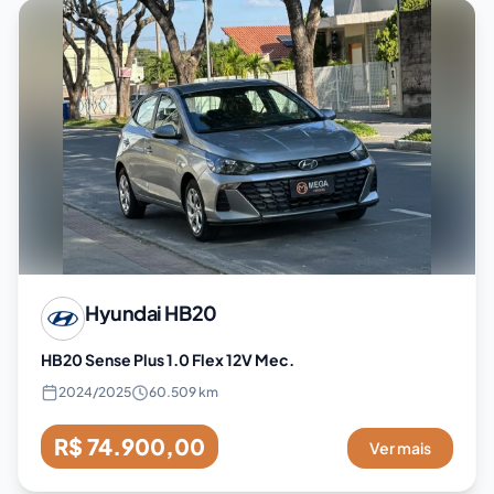
Hyundai
HB20
HB20 Sense Plus 1.0 Flex 12V Mec.
2024
/
2025
60.509 km
R$ 74.900,00
Ver mais