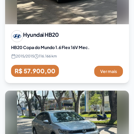
Hyundai
HB20
HB20 Copa do Mundo 1.6 Flex 16V Mec.
2015
/
2015
116.166 km
R$ 57.900,00
Ver mais