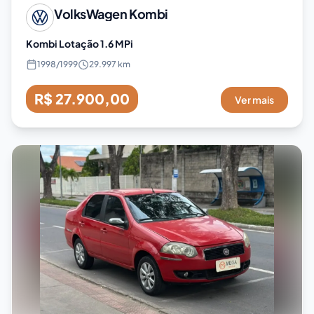
VolksWagen
Kombi
Kombi Lotação 1.6 MPi
1998
/
1999
29.997 km
R$ 27.900,00
Ver mais