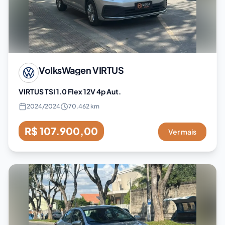
VolksWagen
VIRTUS
VIRTUS TSI 1.0 Flex 12V 4p Aut.
2024
/
2024
70.462 km
R$ 107.900,00
Ver mais