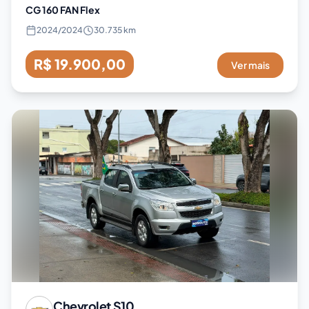
CG 160 FAN Flex
2024
/
2024
30.735 km
R$ 19.900,00
Ver mais
Chevrolet
S10