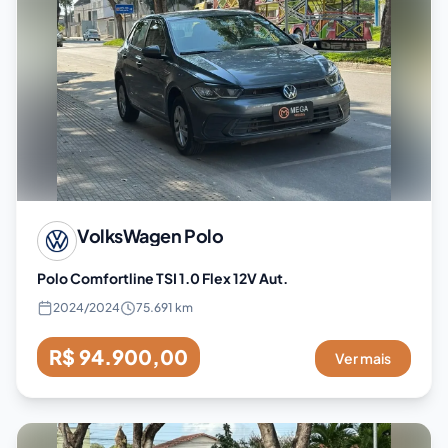
VolksWagen
Polo
Polo Comfortline TSI 1.0 Flex 12V Aut.
2024
/
2024
75.691 km
R$ 94.900,00
Ver mais