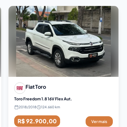
Fiat
Toro
Toro Freedom 1.8 16V Flex Aut.
2018
/
2018
124.660 km
R$ 92.900,00
Ver mais