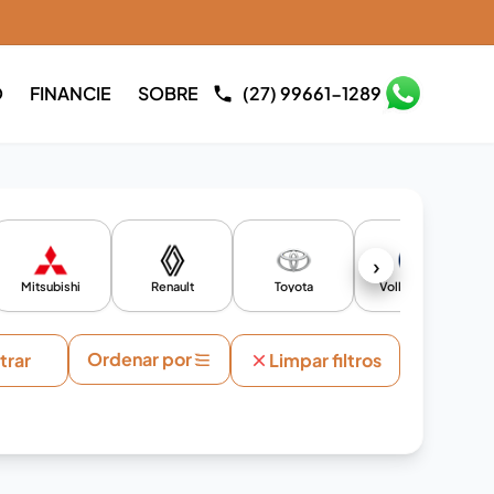
O
FINANCIE
SOBRE
(27) 99661-1289
›
Mitsubishi
Renault
Toyota
Volkswagen
Ordenar por
ltrar
Limpar filtros