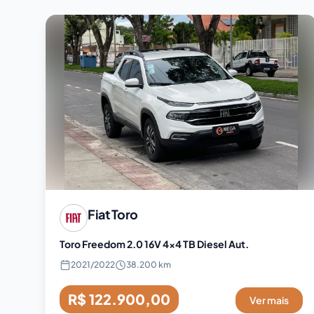
Fiat
Toro
Toro Freedom 2.0 16V 4x4 TB Diesel Aut.
2021
/
2022
38.200 km
R$ 122.900,00
Ver mais