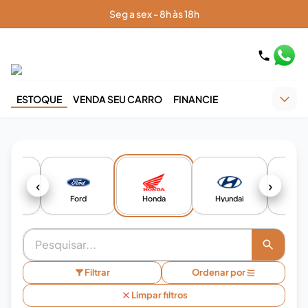
Seg a sex - 8h às 18h
ESTOQUE
VENDA SEU CARRO
FINANCIE
‹
›
iat
Ford
Honda
Hyundai
Je
Filtrar
Ordenar por
Limpar filtros