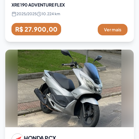
XRE 190 ADVENTURE FLEX
2025
/
2025
10.224 km
R$ 27.900,00
Ver mais
HONDA
PCX