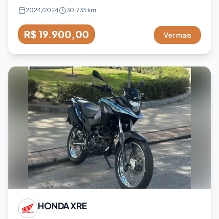
2024
/
2024
30.735 km
R$ 19.900,00
Ver mais
HONDA
XRE