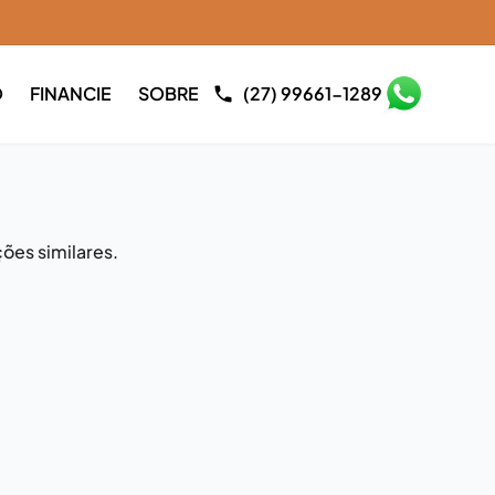
O
FINANCIE
SOBRE
(27) 99661-1289
ões similares.