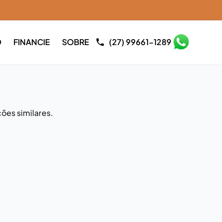
O
FINANCIE
SOBRE
(27) 99661-1289
ões similares.