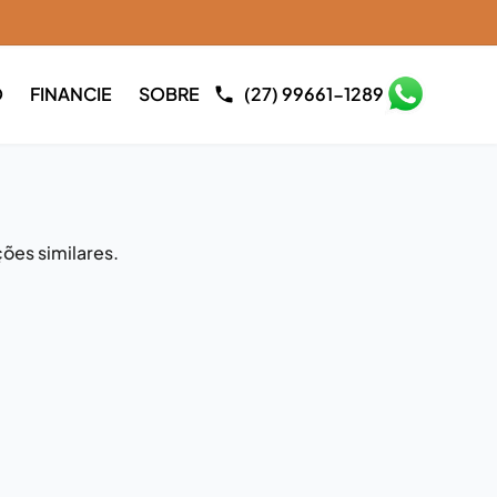
O
FINANCIE
SOBRE
(27) 99661-1289
ões similares.