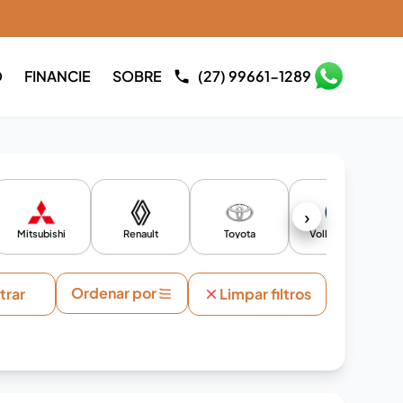
O
FINANCIE
SOBRE
(27) 99661-1289
›
Mitsubishi
Renault
Toyota
Volkswagen
Ordenar por
ltrar
Limpar filtros