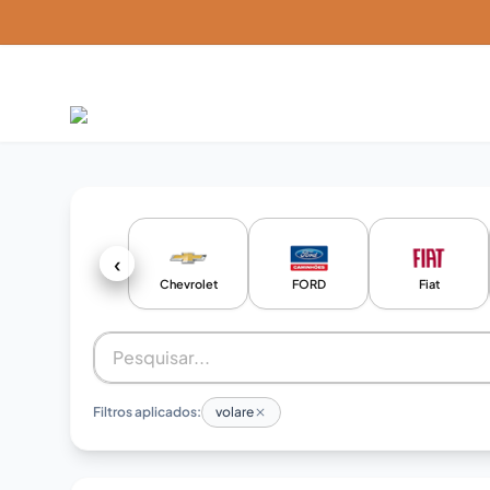
‹
Chevrolet
FORD
Fiat
Filtros aplicados:
volare