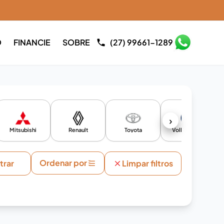
O
FINANCIE
SOBRE
(27) 99661-1289
›
Mitsubishi
Renault
Toyota
Volkswagen
Ordenar por
ltrar
Limpar filtros