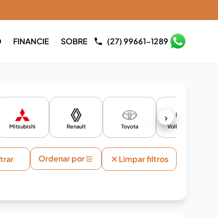
O
FINANCIE
SOBRE
(27) 99661-1289
›
Mitsubishi
Renault
Toyota
Volkswagen
Ordenar por
ltrar
Limpar filtros