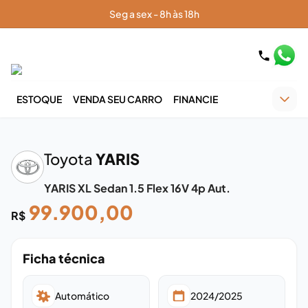
Seg a sex - 8h às 18h
ESTOQUE
VENDA SEU CARRO
FINANCIE
‹
›
Toyota
YARIS
YARIS XL Sedan 1.5 Flex 16V 4p Aut.
99.900,00
R$
Ficha técnica
Automático
2024/2025