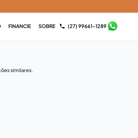
O
FINANCIE
SOBRE
(27) 99661-1289
ões similares.