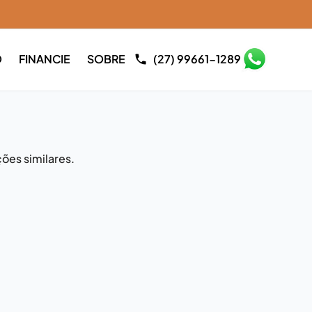
O
FINANCIE
SOBRE
(27) 99661-1289
ões similares.